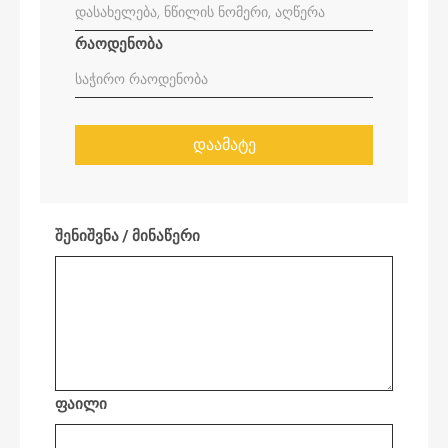
რაოდენობა
ᲓᲐᲐᲛᲐᲢᲔ
შენიშვნა / მინაწერი
ფაილი