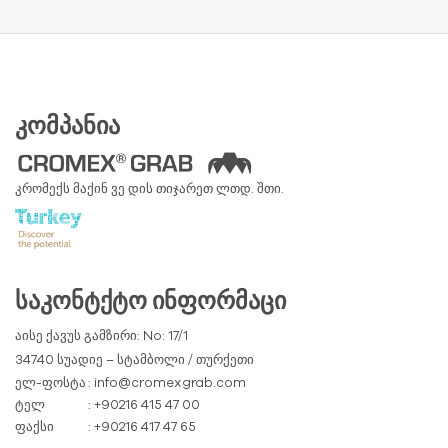
ᲙᲝᲛᲞᲐᲜᲘᲐ
კრომექს მაქინ ვე დის თიჯარეთ ლთდ. შთი.
ᲡᲐᲙᲝᲜᲢᲥᲢᲝ ᲘᲜᲤᲝᲠᲛᲐᲪᲘ
აისე ქავუს გამზირი: No: 17/1
34740 სუადიე – სტამბოლი / თურქეთი
ელ-ფოსტა
: info@cromexgrab.com
ტელ
: +90216 415 47 00
ფაქსი
: +90216 417 47 65