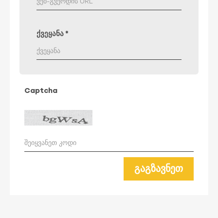
ქვეყანა
*
Captcha
ᲒᲐᲒᲖᲐᲕᲜᲔᲗ